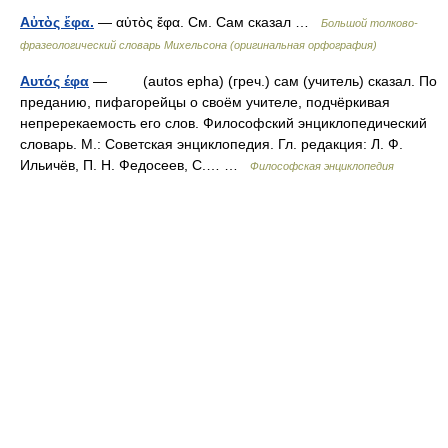
Αὐτὸς ἔφα.
— αὐτὸς ἔφα. См. Сам сказал …
Большой толково-
фразеологический словарь Михельсона (оригинальная орфография)
Αυτός έφα
— (autos epha) (греч.) сам (учитель) сказал. По
преданию, пифагорейцы о своём учителе, подчёркивая
непререкаемость его слов. Философский энциклопедический
словарь. М.: Советская энциклопедия. Гл. редакция: Л. Ф.
Ильичёв, П. Н. Федосеев, С.… …
Философская энциклопедия