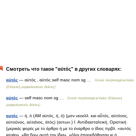
Смотреть что такое "αὐτός" в других словарях:
αὑτός
— αὐτός , αὐτός self masc nom sg …
Greek morphological index
(Ελληνική μορφολογικούς δείκτες)
αὐτός
— self masc nom sg …
Greek morphological index (Ελληνική
μορφολογικούς δείκτες)
αυτός
— ή, ό (AM αὐτός, ή, ό) (μσν.νεοελλ. και αὖτός, αὐτόνος,
αὐτοῡνος, αὐτεῑνος, ἀτός) (αντων.) Ι. Αντιδιασταλτική, Οριστική
(μερικές φορές με το άρθρο ή με το έναρθρο ο ίδιος πρβλ. «αυτός
φταίει», «θα βρω αυτή την ίδια», «ὅλοι ἐπαρεδόθησαν κι ὁ… …