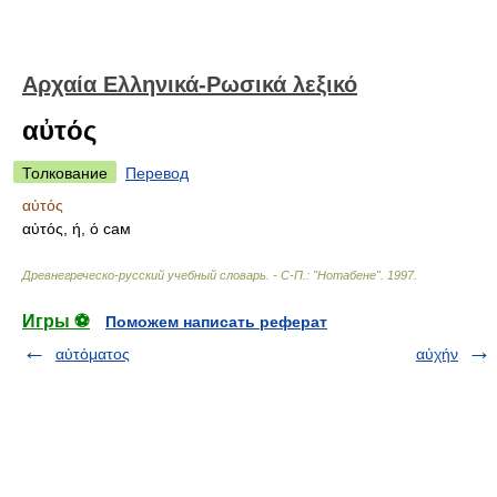
Αρχαία Ελληνικά-Ρωσικά λεξικό
αὐτός
Толкование
Перевод
αὐτός
αὐτός, ή, ό сам
Древнегреческо-русский учебный словарь. - С-П.: "Нотабене"
.
1997
.
Игры ⚽
Поможем написать реферат
αὐτόματος
αὐχήν