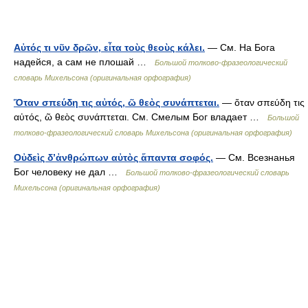
Αὐτός τι νῦν δρῶν, εἶτα τοὺς θεοὺς κάλει.
— См. На Бога
надейся, а сам не плошай …
Большой толково-фразеологический
словарь Михельсона (оригинальная орфография)
Ὅταν σπεύδη τις αὐτός, ῶ θεὸς συνάπτεται.
— ὅταν σπεύδη τις
αὐτός, ῶ θεὸς συνάπτεται. См. Смелым Бог владает …
Большой
толково-фразеологический словарь Михельсона (оригинальная орфография)
Οὐδεὶς δ’ἀνθρώπων αὐτὸς ἅπαντα σοφός.
— См. Всезнанья
Бог человеку не дал …
Большой толково-фразеологический словарь
Михельсона (оригинальная орфография)