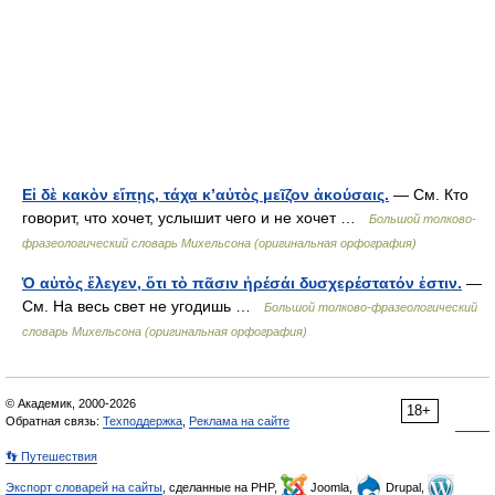
Εἰ δὲ κακὸν εἴπῃς, τάχα κ’αὐτὸς μεῖζον ἀκούσαις.
— См. Кто
говорит, что хочет, услышит чего и не хочет …
Большой толково-
фразеологический словарь Михельсона (оригинальная орфография)
Ὁ αὐτὸς ἔλεγεν, ὅτι τὸ πᾶσιν ἠρέσάι δυσχερέστατόν ἐστιν.
—
См. На весь свет не угодишь …
Большой толково-фразеологический
словарь Михельсона (оригинальная орфография)
© Академик, 2000-2026
18+
Обратная связь:
Техподдержка
,
Реклама на сайте
👣 Путешествия
Экспорт словарей на сайты
, сделанные на PHP,
Joomla,
Drupal,