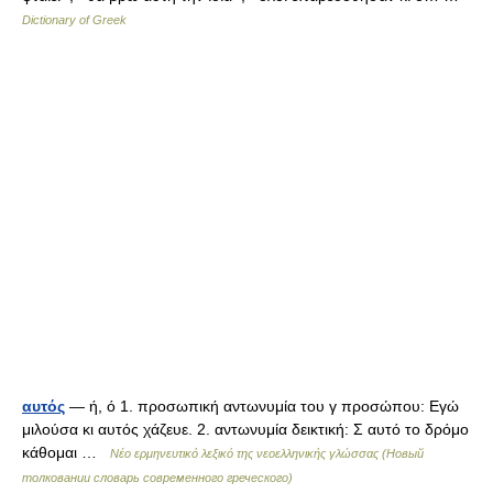
Dictionary of Greek
αυτός
— ή, ό 1. προσωπική αντωνυμία του γ προσώπου: Εγώ
μιλούσα κι αυτός χάζευε. 2. αντωνυμία δεικτική: Σ αυτό το δρόμο
κάθομαι …
Νέο ερμηνευτικό λεξικό της νεοελληνικής γλώσσας (Новый
толковании словарь современного греческого)